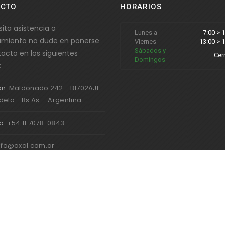
ACTO
HORARIOS
sita asistencia o
Lunes a
7:00 > 
amiento no dude en ponerse
Viernes
13:00 > 
Sábados y
acto en los siguientes
Cer
Domingos
:
ón:
Maldonado 242 - B1702AJF
dela - Bs As. - Argentina
o:
+54 11 7078-0843
nfo@axal.com.ar
dos los derechos reservados.