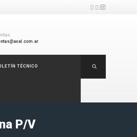
entas:
entas@axal.com.ar
OLETÍN TÉCNICO
na P/V