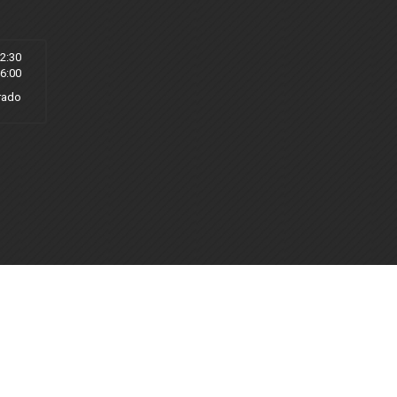
12:30
16:00
rado
Productos
Catálogos
Máquinas Kaban
Contacto