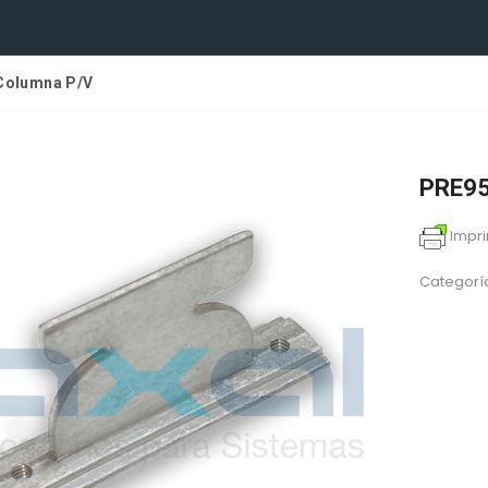
 Columna P/V
PRE95
Impri
Categorí