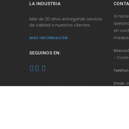
LA INDUSTRIA
CONT
Si nece
Más de 20 años entregando servicio
asesor
de calidad a nuestros clientes.
en cont
medios
MÁS INFORMACIÓN
Direcci
SEGUINOS EN:
- Ciuda
Teléfon
Email:
i
AXAL - Accesorios para Sistemas | Copyright 2026 | To