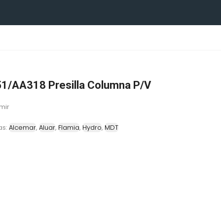
1/AA318 Presilla Columna P/V
mir
as:
Alcemar
,
Aluar
,
Flamia
,
Hydro
,
MDT