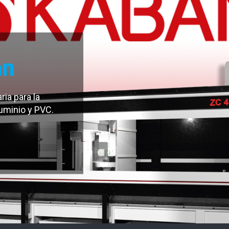
an
ia para la
luminio y PVC.