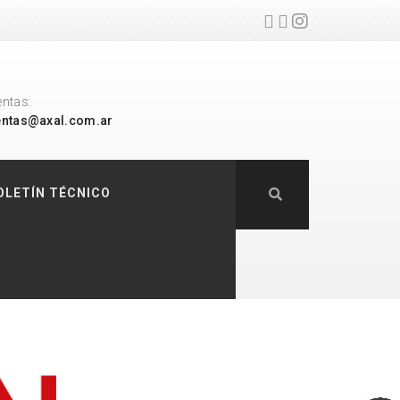
entas:
entas@axal.com.ar
OLETÍN TÉCNICO